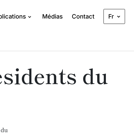
lications
Médias
Contact
Fr
ésidents du
 du