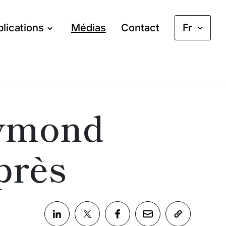
lications
Médias
Contact
Fr
aymond
près