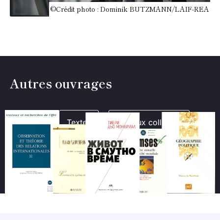
©Crédit photo : Dominik BUTZMANN/LAIF-REA
Autres ouvrages
Livres
Textes
Travaux collectifs