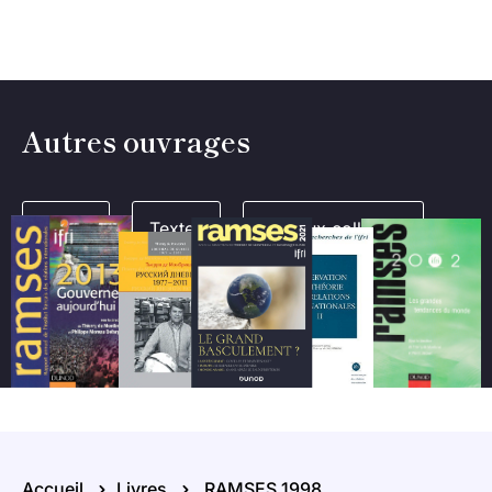
Autres ouvrages
Livres
Textes
Travaux collectifs
Accueil
Livres
RAMSES 1998